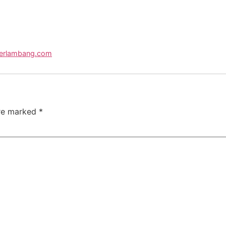
herlambang.com
are marked
*