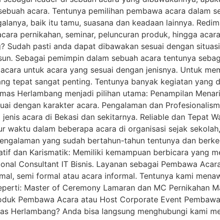
 sebuah acara. Tentunya pemilihan pembawa acara dalam seb
anya, baik itu tamu, suasana dan keadaan lainnya. Redim
cara pernikahan, seminar, peluncuran produk, hingga acara
Sudah pasti anda dapat dibawakan sesuai dengan situasi
sun. Sebagai pemimpin dalam sebuah acara tentunya sebag
ara untuk acara yang sesuai dengan jenisnya. Untuk mem
ang tepat sangat penting. Tentunya banyak kegiatan yang 
dimas Herlambang menjadi pilihan utama: Penampilan Menar
esuai dengan karakter acara. Pengalaman dan Profesionalis
enis acara di Bekasi dan sekitarnya. Reliable dan Tepat W
aktu dalam beberapa acara di organisasi sejak sekolah,
pengalaman yang sudah bertahun-tahun tentunya dan berke
atif dan Karismatik: Memiliki kemampuan berbicara yang 
onal Consultant IT Bisnis. Layanan sebagai Pembawa Acara 
al, semi formal atau acara informal. Tentunya kami mena
eperti: Master of Ceremony Lamaran dan MC Pernikahan M
oduk Pembawa Acara atau Host Corporate Event Pembawa 
s Herlambang? Anda bisa langsung menghubungi kami mel