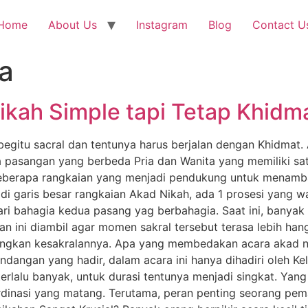
Home
About Us
Instagram
Blog
Contact U
a
kah Simple tapi Tetap Khidm
egitu sacral dan tentunya harus berjalan dengan Khidmat.
pasangan yang berbeda Pria dan Wanita yang memiliki sa
beberapa rangkaian yang menjadi pendukung untuk menamba
i garis besar rangkaian Akad Nikah, ada 1 prosesi yang wa
n hari bahagia kedua pasang yag berbahagia. Saat ini, bany
ihan ini diambil agar momen sakral tersebut terasa lebih 
angkan kesakralannya. Apa yang membedakan acara akad ni
angan yang hadir, dalam acara ini hanya dihadiri oleh Kel
terlalu banyak, untuk durasi tentunya menjadi singkat. Ya
dinasi yang matang. Terutama, peran penting seorang pe