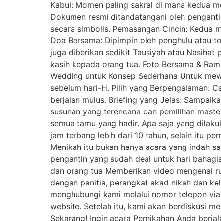
Kabul: Momen paling sakral di mana kedua m
Dokumen resmi ditandatangani oleh penganti
secara simbolis. Pemasangan Cincin: Kedua 
Doa Bersama: Dipimpin oleh penghulu atau 
juga diberikan sedikit Tausiyah atau Nasih
kasih kepada orang tua. Foto Bersama & Ram
Wedding untuk Konsep Sederhana Untuk mewu
sebelum hari-H. Pilih yang Berpengalaman: Ca
berjalan mulus. Briefing yang Jelas: Sampai
susunan yang terencana dan pemilihan maste
semua tamu yang hadir. Apa saja yang dilak
jam terbang lebih dari 10 tahun, selain itu 
Menikah itu bukan hanya acara yang indah saj
pengantin yang sudah deal untuk hari bahagi
dan orang tua Memberikan video mengenai ru
dengan panitia, perangkat akad nikah dan k
menghubungi kami melalui nomor telepon via
website. Setelah itu, kami akan berdiskusi 
Sekarang! Ingin acara Pernikahan Anda berja