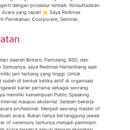
erti dengan prosedur terbaik. Konsultasikan
 Acara yang tepat! 🌟 Saya Redimas
t Pernikahan, Coorporate, Seminar,
latan
dari daerah Bintaro, Pamulang, BSD, dan
allo Semuanya, saya Redimas Herlambang saat
liki jam terbang yang tinggi. Untuk
udah di bentuk ketika aktif di organisasi
gawali karier pertama sebagai seorang
nya memiliki kemampuan Public Speaking
internal maupun eksternal. Setelah bekerja
ara profesional. Menjadi seorang master of
ebuah acara. Bukan hanya bertanggung jawab
ster of ceremony tentunya menjadi pemimpin
h acara tersebut sesuai dengan ekspetasi