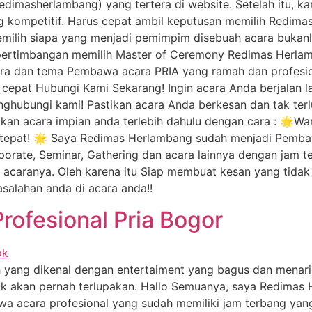
dimasherlambang) yang tertera di website. Setelah itu, k
ng kompetitif. Harus cepat ambil keputusan memilih Redi
milih siapa yang menjadi pemimpim disebuah acara buka
 pertimbangan memilih Master of Ceremony Redimas Herlam
ara dan tema Pembawa acara PRIA yang ramah dan profesio
n cepat Hubungi Kami Sekarang! Ingin acara Anda berjalan
enghubungi kami! Pastikan acara Anda berkesan dan tak te
sikan acara impian anda terlebih dahulu dengan cara : 🌟W
epat! 🌟 Saya Redimas Herlambang sudah menjadi Pembaw
orate, Seminar, Gathering dan acara lainnya dengan jam 
ap acaranya. Oleh karena itu Siap membuat kesan yang tid
salahan anda di acara anda!!
ofesional Pria Bogor
 yang dikenal dengan entertaiment yang bagus dan menarik
tidak akan pernah terlupakan. Hallo Semuanya, saya Redimas
a acara profesional yang sudah memiliki jam terbang ya