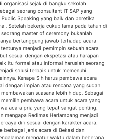
i organisasi sejak di bangku sekolah
bagai seorang consultant IT SAP yang
Public Speaking yang baik dan beretika
nal. Setelah bekerja cukup lama pada tahun di
 seorang master of ceremony bukanlah
hanya bertanggung jawab terhadap acara
y tentunya menjadi pemimpin sebuah acara
but sesuai dengan ekspetasi atau harapan
k itu formal atau informal haruslah seorang
njadi solusi terbaik untuk memenuhi
 lainnya. Kenapa Sih harus pembawa acara
ai dengan impian atau rencana yang sudah
t membawakan suasana lebih hidup. Sebagai
i memilih pembawa acara untuk acara yang
wa acara pria yang tepat sangat penting.
lasan mengapa Redimas Herlambang menjadi
ercaya diri sesuai dengan karakter acara.
berbagai jenis acara di Bekasi dan
 pengalaman mengatur waktu dalam beberapa