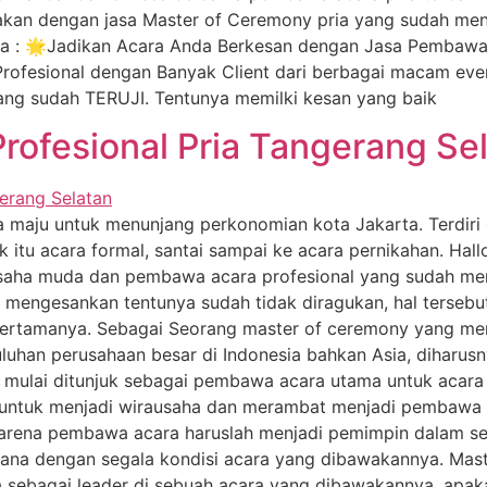
akan dengan jasa Master of Ceremony pria yang sudah meng
ara : 🌟Jadikan Acara Anda Berkesan dengan Jasa Pembawa
fesional dengan Banyak Client dari berbagai macam even
ang sudah TERUJI. Tentunya memilki kesan yang baik
ofesional Pria Tangerang Se
 maju untuk menunjang perkonomian kota Jakarta. Terdiri 
ik itu acara formal, santai sampai ke acara pernikahan. H
usaha muda dan pembawa acara profesional yang sudah memi
ngesankan tentunya sudah tidak diragukan, hal tersebut s
pertamanya. Sebagai Seorang master of ceremony yang men
uhan perusahaan besar di Indonesia bahkan Asia, diharus
ah mulai ditunjuk sebagai pembawa acara utama untuk acara 
untuk menjadi wirausaha dan merambat menjadi pembawa ac
arena pembawa acara haruslah menjadi pemimpin dalam s
imana dengan segala kondisi acara yang dibawakannya. Ma
sebagai leader di sebuah acara yang dibawakannya, apaka