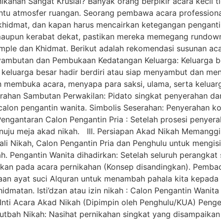
ahan Sangat Krusial? Banyak orang berpikir acara kecil t
entu atmosfer ruangan. Seorang pembawa acara professiona
idmat, dan kapan harus mencairkan ketegangan pengantin 
upun kerabat dekat, pastikan mereka memegang rundown y
ple dan Khidmat. Berikut adalah rekomendasi susunan acara
yambutan dan Pembukaan Kedatangan Keluarga: Keluarga bes
a keluarga besar hadir berdiri atau siap menyambut dan m
membuka acara, menyapa para saksi, ulama, serta keluar
erahan Sambutan Perwakilan: Pidato singkat penyerahan dar
alon pengantin wanita. Simbolis Seserahan: Penyerahan kot
ngantaran Calon Pengantin Pria : Setelah prosesi penyerah
nuju meja akad nikah. III. Persiapan Akad Nikah Memangg
 Nikah, Calon Pengantin Pria dan Penghulu untuk mengis
. Pengantin Wanita dihadirkan: Setelah seluruh perangkat 
rkan pada acara pernikahan (Konsep disandingkan). Pembac
n ayat suci Alquran untuk menambah pahala kita kepada Al
dmatan. Isti’dzan atau izin nikah : Calon Pengantin Wanit
V. Inti Acara Akad Nikah (Dipimpin oleh Penghulu/KUA) Pe
utbah Nikah: Nasihat pernikahan singkat yang disampaikan 