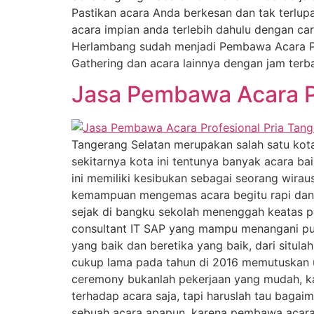
Pastikan acara Anda berkesan dan tak terlup
acara impian anda terlebih dahulu dengan c
Herlambang sudah menjadi Pembawa Acara Pro
Gathering dan acara lainnya dengan jam terb
Jasa Pembawa Acara Pr
Tangerang Selatan merupakan salah satu kota
sekitarnya kota ini tentunya banyak acara ba
ini memiliki kesibukan sebagai seorang wira
kemampuan mengemas acara begitu rapi dan me
sejak di bangku sekolah menenggah keatas 
consultant IT SAP yang mampu menangani pul
yang baik dan beretika yang baik, dari situl
cukup lama pada tahun di 2016 memutuskan 
ceremony bukanlah pekerjaan yang mudah, k
terhadap acara saja, tapi haruslah tau baga
sebuah acara apapun, karena pembawa acara 