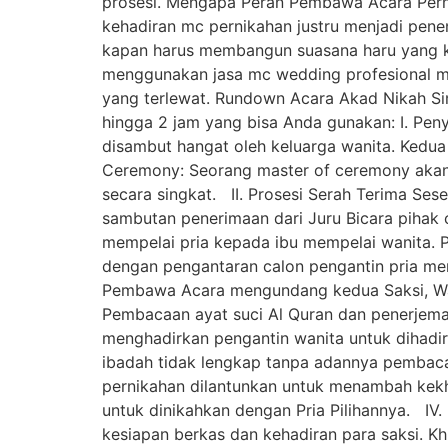
prosesi. Mengapa Peran Pembawa Acara Pernik
kehadiran mc pernikahan justru menjadi pen
kapan harus membangun suasana haru yang kh
menggunakan jasa mc wedding profesional ma
yang terlewat. Rundown Acara Akad Nikah Sim
hingga 2 jam yang bisa Anda gunakan: I. Pen
disambut hangat oleh keluarga wanita. Kedu
Ceremony: Seorang master of ceremony akan 
secara singkat. II. Prosesi Serah Terima Ses
sambutan penerimaan dari Juru Bicara pihak c
mempelai pria kepada ibu mempelai wanita. Pe
dengan pengantaran calon pengantin pria me
Pembawa Acara mengundang kedua Saksi, Wali
Pembacaan ayat suci Al Quran dan penerjemah
menghadirkan pengantin wanita untuk dihadi
ibadah tidak lengkap tanpa adannya pembacaa
pernikahan dilantunkan untuk menambah kekhi
untuk dinikahkan dengan Pria Pilihannya. I
kesiapan berkas dan kehadiran para saksi. Kh