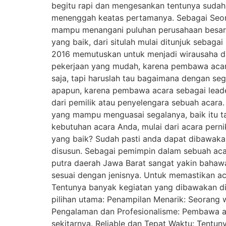
begitu rapi dan mengesankan tentunya sudah t
menenggah keatas pertamanya. Sebagai Seor
mampu menangani puluhan perusahaan besar d
yang baik, dari situlah mulai ditunjuk sebag
2016 memutuskan untuk menjadi wirausaha d
pekerjaan yang mudah, karena pembawa acar
saja, tapi haruslah tau bagaimana dengan s
apapun, karena pembawa acara sebagai leade
dari pemilik atau penyelengara sebuah acara
yang mampu menguasai segalanya, baik itu t
kebutuhan acara Anda, mulai dari acara pern
yang baik? Sudah pasti anda dapat dibawaka
disusun. Sebagai pemimpin dalam sebuah aca
putra daerah Jawa Barat sangat yakin bahaw
sesuai dengan jenisnya. Untuk memastikan ac
Tentunya banyak kegiatan yang dibawakan di
pilihan utama: Penampilan Menarik: Seorang w
Pengalaman dan Profesionalisme: Pembawa ac
sekitarnya. Reliable dan Tepat Waktu: Ten