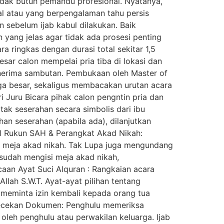
idak butuh pemandu profesional. Nyatanya,
l atau yang berpengalaman tahu persis
sebelum ijab kabul dilakukan. Baik
ang jelas agar tidak ada prosesi penting
 ringkas dengan durasi total sekitar 1,5
ar calon mempelai pria tiba di lokasi dan
enerima sambutan. Pembukaan oleh Master of
ga besar, sekaligus membacakan urutan acara
i Juru Bicara pihak calon pengntin pria dan
ak seserahan secara simbolis dari ibu
an seserahan (apabila ada), dilanjutkan
il Rukun SAH & Perangkat Akad Nikah:
i meja akad nikah. Tak Lupa juga mengundang
sudah mengisi meja akad nikah,
aan Ayat Suci Alquran : Rangkaian acara
lah S.W.T. Ayat-ayat pilihan tentang
a meminta izin kembali kepada orang tua
ngecekan Dokumen: Penghulu memeriksa
oleh penghulu atau perwakilan keluarga. Ijab