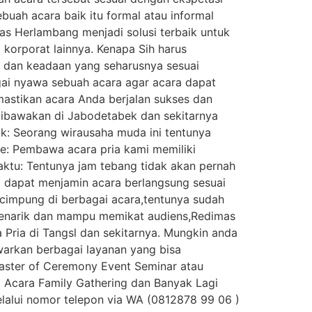
uah acara baik itu formal atau informal
as Herlambang menjadi solusi terbaik untuk
 korporat lainnya. Kenapa Sih harus
 dan keadaan yang seharusnya sesuai
ai nyawa sebuah acara agar acara dapat
astikan acara Anda berjalan sukses dan
dibawakan di Jabodetabek dan sekitarnya
ik: Seorang wirausaha muda ini tentunya
me: Pembawa acara pria kami memiliki
aktu: Tentunya jam tebang tidak akan pernah
 dapat menjamin acara berlangsung sesuai
cimpung di berbagai acara,tentunya sudah
menarik dan mampu memikat audiens,Redimas
Pria di Tangsl dan sekitarnya. Mungkin anda
warkan berbagai layanan yang bisa
aster of Ceremony Event Seminar atau
Acara Family Gathering dan Banyak Lagi
alui nomor telepon via WA (0812878 99 06 )