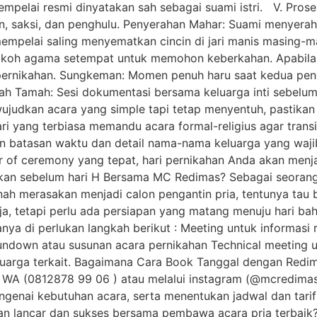
empelai resmi dinyatakan sah sebagai suami istri. V. Pro
n, saksi, dan penghulu. Penyerahan Mahar: Suami menyerah
mempelai saling menyematkan cincin di jari manis masing-
tokoh agama setempat untuk memohon keberkahan. Apabila
at pernikahan. Sungkeman: Momen penuh haru saat kedua pe
ah Tamah: Sesi dokumentasi bersama keluarga inti sebel
judkan acara yang simple tapi tetap menyentuh, pastika
ri yang terbiasa memandu acara formal-religius agar trans
kan batasan waktu dan detail nama-nama keluarga yang waj
r of ceremony yang tepat, hari pernikahan Anda akan menj
ukan sebelum hari H Bersama MC Redimas? Sebagai seoran
pernah merasakan menjadi calon pengantin pria, tentunya ta
a, tetapi perlu ada persiapan yang matang menuju hari baha
anya di perlukan langkah berikut : Meeting untuk informas
ndown atau susunan acara pernikahan Technical meeting u
eluarga terkait. Bagaimana Cara Book Tanggal dengan Red
 WA (0812878 99 06 ) atau melalui instagram (@mcredimas
mengenai kebutuhan acara, serta menentukan jadwal dan tar
lan lancar dan sukses bersama pembawa acara pria terbai