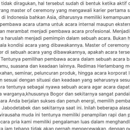
idak diragukan, hal tersebut sudah di bentuk ketika aktif d
ang master of ceremony yang mengawali karier pertama se
i Indonesia bahkan Asia, diharusnya memiliki kemampuan 
ai pembawa acara utama untuk acara internal maupun ekster
an merambat menjadi pembawa acara profesional. Menjadi
a haruslah menjadi pemimpin dalam sebuah acara. Bukan 
egala kondisi acara yang dibawakannya. Master of ceremon
r di sebuah acara yang dibawakannya, apakah acara terse
. Tentunya pemilihan pembawa acara dalam sebuah acara bai
amu, suasana dan keadaan lainnya. Redimas Herlambang me
ikahan, seminar, peluncuran produk, hingga acara korporat
n sesuai dengan situasi dan keadaan yang seharusnya sesu
ra tentunya sebagai nyawa sebuah acara agar acara dapa
a warganya,khususnya Bogor dan sekitarnya sangat panda
ara Anda berjalan sukses dan penuh energi, memilih pemba
 Jabodetabek dan sekitarnya saat ini. Inilah beberapa a
irausaha muda ini tentunya memiliki penampilan rapi dan p
ara pria kami memiliki pengalaman luas dalam menghandle 
tunya jam tebang tidak akan pernah mengecewakan, dengan