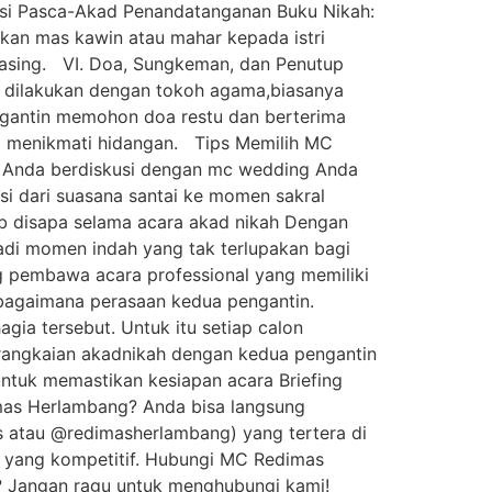
sesi Pasca-Akad Penandatanganan Buku Nikah:
kan mas kawin atau mahar kepada istri
masing. VI. Doa, Sungkeman, dan Penutup
 dilakukan dengan tokoh agama,biasanya
ngantin memohon doa restu dan berterima
um menikmati hidangan. Tips Memilih MC
n Anda berdiskusi dengan mc wedding Anda
isi dari suasana santai ke momen sakral
ib disapa selama acara akad nikah Dengan
adi momen indah yang tak terlupakan bagi
g pembawa acara professional yang memiliki
u bagaimana perasaan kedua pengantin.
gia tersebut. Untuk itu setiap calon
i rangkaian akadnikah dengan kedua pengantin
ntuk memastikan kesiapan acara Briefing
imas Herlambang? Anda bisa langsung
 atau @redimasherlambang) yang tertera di
if yang kompetitif. Hubungi MC Redimas
k? Jangan ragu untuk menghubungi kami!