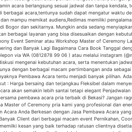
njamin acara berlangsung sesuai jadwal dan tanpa kendala
 berbagai acara,tentunya sudah dapat mengatur waktu den
dan mampu memikat audiens,Redimas memiliki pengalaman 
 di Bogor dan sekitarnya. Mungkin anda sedang menyiapkan
kan berbagai layanan yang bisa disesuaikan dengan kebutu
mony Event Seminar atau Workshop Master of Ceremony L
ering dan Banyak Lagi Bagaimana Cara Book Tanggal den
elepon via WA (0812878 99 06 ) atau melalui instagram 
erdiskusi mengenai kebutuhan acara, serta menentukan jadwal
unya dengan berbagai macam pertimbangan anda sebagai 
nyaknya Pembawa Acara tentu menjadi banyak pilihan. Ad
ut : Harga bersaing dan terjangkau Fleksibel dalam meny
cara akan semakin lebih santai tetapi elegant Penjadwal
 bersama pembawa acara pria terbaik di Bekasi? Jangan ra
a Master of Ceremony pria kami yang profesional dan energ
kan Acara Anda Berkesan dengan Jasa Pembawa Acara yang
anyak Client dari berbagai macam event Pernikahan, Coorp
emilki kesan yang baik terhadap ratusan clientnya diseti